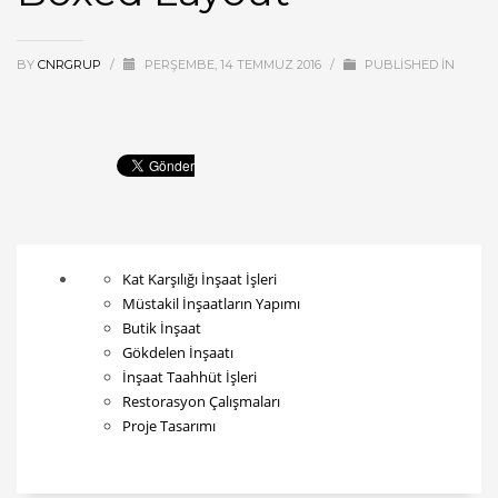
BY
CNRGRUP
/
PERŞEMBE, 14 TEMMUZ 2016
/
PUBLISHED IN
Kat Karşılığı İnşaat İşleri
Müstakil İnşaatların Yapımı
Butik İnşaat
Gökdelen İnşaatı
İnşaat Taahhüt İşleri
Restorasyon Çalışmaları
Proje Tasarımı